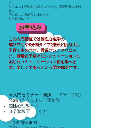
す。
リクエスト時間をお聞きした上で、講座開催の候補
日を
折り返しご連絡差し上げます。
お申込みはこちら
お申込み
この入門講座では個性心理学の
成り立ちや3分類タイプ別検証を活用し、​
子育て中のママ、営業マン、クリニッ
ク、婚活女子様々なシチュエーションに
応じたコミュニケーション術を学べま
す。楽しくてあっという間の90分です。
★
入門セミナー・講演
90〜120分
金額は内容によって要相談
個性心理學とは
３分類検証 など
[ 過去開催事例 ]